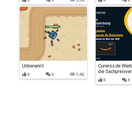
Unbenannt
Cuneros.de Werb
die Sachpreisve
0
0
3.4K
0
0