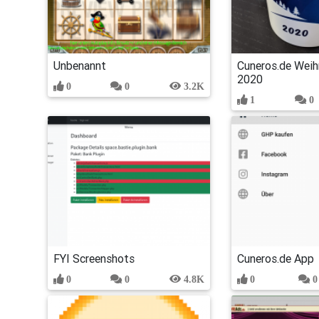
Unbenannt
Cuneros.de Wei
2020
0
0
3.2K
1
0
FYI Screenshots
Cuneros.de App
0
0
4.8K
0
0