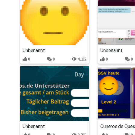
Unbenannt
Unbenannt
0
0
4.1K
0
0
Unbenannt
Cuneros.de Que
0
0
3.2K
0
0