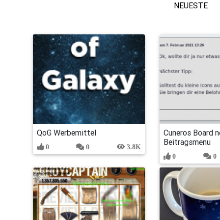
QoG Werbemittel
Cuneros Board n
Beitragsmenu
0
0
3.8K
0
0